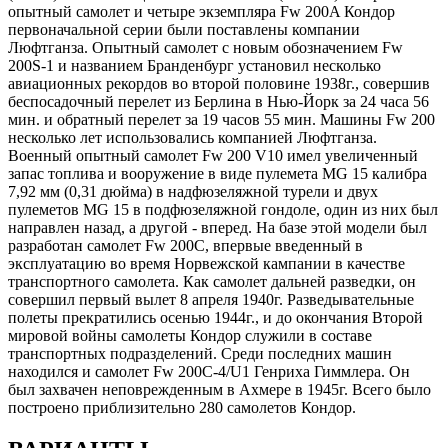
опытный самолет и четыре экземпляра Fw 200A Кондор
первоначальной серии были поставлены компании
Люфтганза. Опытный самолет с новым обозначением Fw
200S-1 и названием Бранденбург установил несколько
авиационных рекордов во второй половине 1938г., совершив
беспосадочный перелет из Берлина в Нью-Йорк за 24 часа 56
мин. и обратный перелет за 19 часов 55 мин. Машины Fw 200
несколько лет использовались компанией Люфтганза.
Военный опытный самолет Fw 200 V10 имел увеличенный
запас топлива и вооружение в виде пулемета MG 15 калибра
7,92 мм (0,31 дюйма) в надфюзеляжной турели и двух
пулеметов MG 15 в подфюзеляжной гондоле, один из них был
направлен назад, а другой - вперед. На базе этой модели был
разработан самолет Fw 200С, впервые введенный в
эксплуатацию во время Норвежской кампании в качестве
транспортного самолета. Как самолет дальней разведки, он
совершил первый вылет 8 апреля 1940г. Разведывательные
полеты прекратились осенью 1944г., и до окончания Второй
мировой войны самолеты Кондор служили в составе
транспортных подразделений. Среди последних машин
находился и самолет Fw 200С-4/U1 Генриха Гиммлера. Он
был захвачен неповрежденным в Ахмере в 1945г. Всего было
построено приблизительно 280 самолетов Кондор.