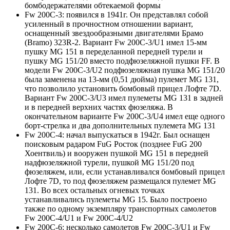
бомбодержателями обтекаемой формы
Fw 200C-3: появился в 1941г. Он представлял собой
усиленный в прочностном отношении вариант,
оснащенный звездообразными двигателями Брамо
(Bramo) 323R-2. Вариант Fw 200C-3/U1 имел 15-мм
пушку MG 151 в переделанной передней турели и
пушку MG 151/20 вместо подфюзеляжной пушки FF. В
модели Fw 200C-3/U2 подфюзеляжная пушка MG 151/20
была заменена на 13-мм (0,51 дюйма) пулемет MG 131,
что позволило установить бомбовый прицел Лофте 7D.
Вариант Fw 200C-3/U3 имел пулеметы MG 131 в задней
и в передней верхних частях фюзеляжа. В
окончательном варианте Fw 200C-3/U4 имел еще одного
борт-стрелка и два дополнительных пулемета MG 131
Fw 200C-4: начал выпускаться в 1942г. Был оснащен
поисковым радаром FuG Росток (позднее FuG 200
Хоентвиль) и вооружен пушкой MG 151 в передней
надфюзеляжной турели, пушкой MG 151/20 под
фюзеляжем, или, если устанавливался бомбовый прицел
Лофте 7D, то под фюзеляжем размещался пулемет MG
131. Во всех остальных огневых точках
устанавливались пулеметы MG 15. Было построено
также по одному экземпляру транспортных самолетов
Fw 200C-4/U1 и Fw 200C-4/U2
Fw 200C-6: несколько самолетов Fw 200C-3/U1 и Fw