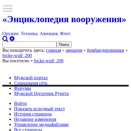
«Энциклопедия вооружения»
Оружие. Техника. Авиация. Флот.
Вы находитесь здесь:
главная
»
авиация
»
бомбардировщики
»
focke-wulf_200
Вы посетили:
•
focke-wulf_200
Мужской портал
Социальная сеть
Форумы
Мужской Цитатник Рунета
Войти
Показать исходный текст
История страницы
Недавние изменения
Управление медиафайлами
Все страницы