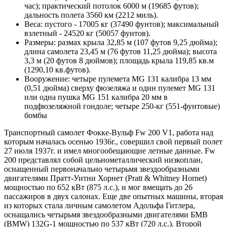
час); практический потолок 6000 м (19685 футов);
дальность полета 3560 км (2212 миль).
Веса: пустого - 17005 кг (37490 фунтов); максимальный
взлетный - 24520 кг (50057 фунтов).
Размеры: размах крыла 32,85 м (107 футов 9,25 дюйма);
длина самолета 23,45 м (76 футов 11,25 дюйма); высота
3,3 м (20 футов 8 дюймов); площадь крыла 119,85 кв.м
(1290,10 кв.футов).
Вооружение: четыре пулемета MG 131 калибра 13 мм
(0,51 дюйма) сверху фюзеляжа и один пулемет MG 131
или одна пушка MG 151 калибра 20 мм в
подфюзеляжной гондоле; четыре 250-кг (551-фунтовые)
бомбы
Транспортный самолет Фокке-Вульф Fw 200 V1, работа над
которым началась осенью 1936г., совершил свой первый полет
27 июля 1937г. и имел многообещающие летные данные. Fw
200 представлял собой цельнометаллический низкоплан,
оснащенный первоначально четырьмя звездообразными
двигателями Пратт-Уитни Хорнет (Pratt & Whitney Hornet)
мощностью по 652 кВт (875 л.с.), и мог вмещать до 26
пассажиров в двух салонах. Еще две опытных машины, вторая
из которых стала личным самолетом Адольфа Гитлера,
оснащались четырьмя звездообразными двигателями БМВ
(BMW) 132G-1 мощностью по 537 кВт (720 л.с.). Второй