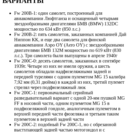
ВАРИАНТЫ
Fw 200B-1: один самолет, построенный для
авиакомпании Люфтганза и оснащенный четырьмя
звездообразными двигателями БМВ (BMW) 132DC
мощностью по 634 кВт (850 л.с.)
Fw 200B-2: пять самолетов, заказанных компанией Дай
Ниппон КК, и еще два самолета для финской
авиакомпании Аэро ОY (Aero OY) с звездообразными
двигателями БМВ 132М мощностью по 619 кВт (830
л.с.). Три самолета были выпущены в апреле 1940г
Fw 200C-0: десять самолетов, заказанных в сентябре
1939г. Четыре из них не имели оружия, а шесть
самолетов обладали надфюзеляжными задней и
передней турелями с одним пулеметом MG 15 калибра
7,92 мм (0,31 дюйма) в каждой из них, третий пулемет
стрелял через подфюзеляжный люк
Fw 200C-1: первоначальный серийный
разведывательный вариант с одной 20-мм пушкой MG
FF в носовой части, одним пулеметом MG 15 в
подфюзеляжной гондоле, аналогичным пулеметом в
верхней передней части фюзеляжа и третьим таким
пулеметом в верхней задней части
Fw 200C-2: подобный Fw 200C-1, но с обрезанной
выступающей задней частью мотогондол и с