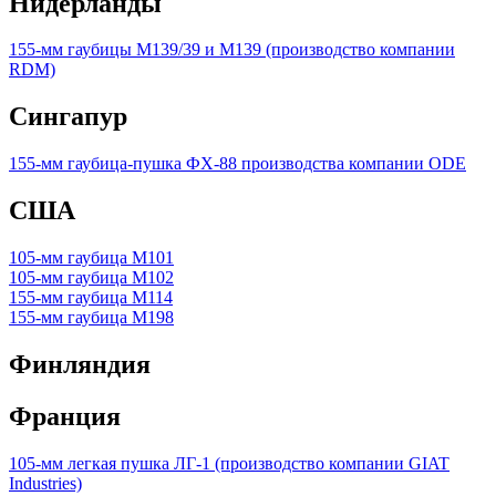
Нидерланды
155-мм гаубицы М139/39 и М139 (производство компании
RDM)
Сингапур
155-мм гаубица-пушка ФХ-88 производства компании ODE
США
105-мм гаубица M101
105-мм гаубица М102
155-мм гаубица М114
155-мм гаубица М198
Финляндия
Франция
105-мм легкая пушка ЛГ-1 (производство компании GIAT
Industries)