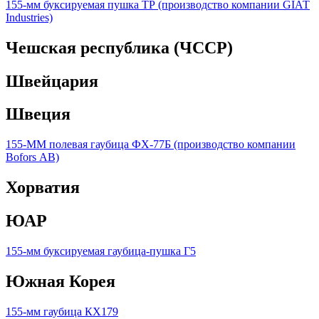
155-мм буксируемая пушка ТР (производство компании GIАТ
Industries)
Чешская республика (ЧССР)
Швейцария
Швеция
155-MM полевая гаубица ФХ-77Б (производство компании
Bofors АВ)
Хорватия
ЮАР
155-мм буксируемая гаубица-пушка Г5
Южная Корея
155-мм гаубица КХ179