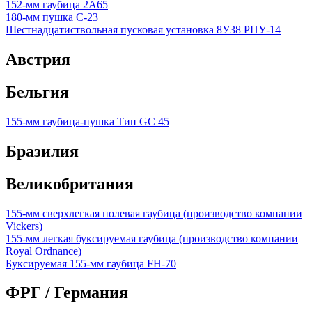
152-мм гаубица 2А65
180-мм пушка С-23
Шестнадцатиствольная пусковая установка 8У38 РПУ-14
Австрия
Бельгия
155-мм гаубица-пушка Тип GC 45
Бразилия
Великобритания
155-мм сверхлегкая полевая гаубица (производство компании
Vickers)
155-мм легкая буксируемая гаубица (производство компании
Royal Ordnance)
Буксируемая 155-мм гаубица FH-70
ФРГ / Германия