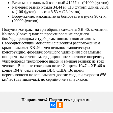
Веса: максимальный взлетный 41277 кг (91000 фунтов).
Размеры: размах крыла 34,44 м (113 футов); длина 32,31
м (106 футов); высота 8,53 м (28 футов).
Вооружение: максимальная бомбовая нагрузка 9072 кг
(20000 фунтов).
Получив контракт на три образца самолета XB-46, компания
Конвэр (Convair) начала проектирование среднего
бомбардировщика с турбореактивными двигателями.
Свободнонесущий моноплан с высоким расположением
крыла, самолет XB-46 имел цельнометаллическую
конструкцию, фюзеляж большого удлинения с овальным
поперечным сечением, традиционное хвостовое оперение,
убирающееся трехопорное шасси и вмещал экипаж из трех
человек. Впервые совершив полет 2 апреля 1947г., XB-46 в
конце 1947г. был передан ВВС США. Во время
перегоночного полета самолет достиг средней скорости 858
км/час (533 миль/час), но серийно не выпускался.
Понравилось? Поделитесь с друзьями.