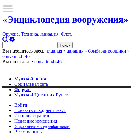
«Энциклопедия вооружения»
Оружие. Техника. Авиация. Флот.
Вы находитесь здесь:
главная
»
авиация
»
бомбардировщики
»
convair_xb-46
Вы посетили:
•
convair_xb-46
Мужской портал
Социальная сеть
Форумы
Мужской Цитатник Рунета
Войти
Показать исходный текст
История страницы
Недавние изменения
Управление медиафайлами
Все страницы