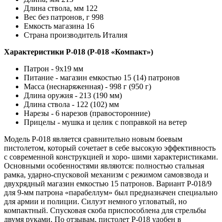
Длина ствола, мм 122
Вес без патронов, г 998
Емкость магазина 16
Страна производитель Италия
Характеристики Р-018 (Р-018 «Компакт»)
Патрон - 9х19 мм
Питание - магазин емкостью 15 (14) патронов
Масса (неснаряженная) - 998 г (950 г)
Длина оружия - 213 (190 мм)
Длина ствола - 122 (102) мм
Нарезы - 6 нарезов (правосторонние)
Прицелы - мушка и целик с поправкой на ветер
Модель Р-018 является сравнительно новым боевым
пистолетом, который сочетает в себе высокую эффективность
с современной конструкцией и хоро- шими характеристиками.
Основными особенностями являются: полностью стальная
рамка, ударно-спусковой механизм с режимом самовзвода и
двухрядный магазин емкостью 15 патронов. Вариант Р-018/9
для 9-мм патрона «парабеллум» был предназначен специально
для армии и полиции. Силуэт немного угловатый, но
компактный. Спусковая скоба приспособлена для стрельбы
двумя руками. По отзывам, пистолет Р-018 удобен в