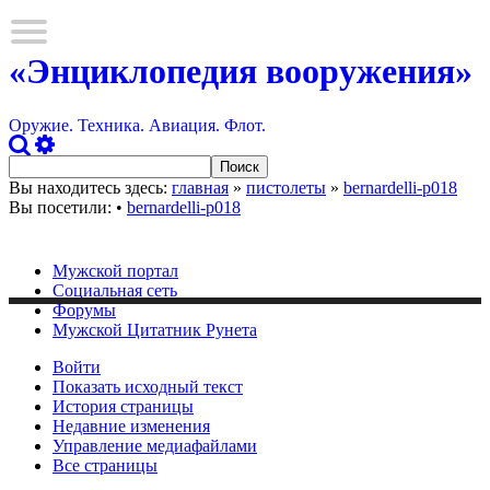
«Энциклопедия вооружения»
Оружие. Техника. Авиация. Флот.
Вы находитесь здесь:
главная
»
пистолеты
»
bernardelli-p018
Вы посетили:
•
bernardelli-p018
Мужской портал
Социальная сеть
Форумы
Мужской Цитатник Рунета
Войти
Показать исходный текст
История страницы
Недавние изменения
Управление медиафайлами
Все страницы