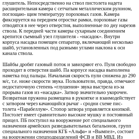
глушитель. Непосредственно на ствол пистолета надета
расширительная камера с сетчатым металлическим рулоном,
поглощаю- щим температуру пороховых газов. Камера
фиксируется на переднем отростке рамки, пороховые газы
отводятся в нее через отверстия, выполненные по дну нарезов
ствола. К передней части камеры сухарным соединением
крепится съемный узел глушителя - «насадок». Внутри
корпуса насадка помещен сепаратор, включающий несколько
шайб, установленных под разными углами наклона к оси
канала ствола.
Шайбы дробят газовый поток и завихряют его. Пуля свободно
проходит в отверстия шайб. Па корпусе насадка выполнена
наметка под пальцы. Начальная скорость пули снижена до 290
м/с, т.е. ниже скорости звука. Пользователи, правда, отмечают
недостаточную степень «глушения» звука выстрела из-за
прорыва газов из «насадка». Затвор значительно укорочен.
Возвратная пружина размещена в рукоятке и взаимодействует
с затвором через качающийся рычаг - сродни схеме пис-
толета «Парабеллум». Стопор затвора управляется кнопкой.
Пистолет имеет сравнительно высокие мушку и постоянный
прицел. ПБ поступил на вооружение рот специального
назначения армейских разведывательных батальонов, групп
специального назначения КГБ «Альфа» и «Вымпел», состоит
на вооружении спецподразделений ФСВ и ВВ МВД. Из