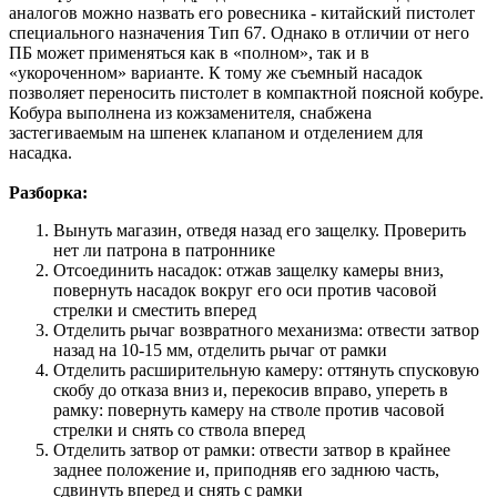
аналогов можно назвать его ровесника - китайский пистолет
специального назначения Тип 67. Однако в отличии от него
ПБ может применяться как в «полном», так и в
«укороченном» варианте. К тому же съемный насадок
позволяет переносить пистолет в компактной поясной кобуре.
Кобура выполнена из кожзаменителя, снабжена
застегиваемым на шпенек клапаном и отделением для
насадка.
Разборка:
Вынуть магазин, отведя назад его защелку. Проверить
нет ли патрона в патроннике
Отсоединить насадок: отжав защелку камеры вниз,
повернуть насадок вокруг его оси против часовой
стрелки и сместить вперед
Отделить рычаг возвратного механизма: отвести затвор
назад на 10-15 мм, отделить рычаг от рамки
Отделить расширительную камеру: оттянуть спусковую
скобу до отказа вниз и, перекосив вправо, упереть в
рамку: повернуть камеру на стволе против часовой
стрелки и снять со ствола вперед
Отделить затвор от рамки: отвести затвор в крайнее
заднее положение и, приподняв его заднюю часть,
сдвинуть вперед и снять с рамки