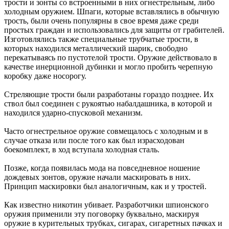
трости и зонты со встроенными в них огнестрельным, либо
холодным оружием. Шпаги, которые вставлялись в обычную
трость, были очень популярны в свое время даже среди
простых граждан и использовались для защиты от грабителей.
Изготовлялись также специальные трубчатые трости, в
которых находился металлический шарик, свободно
перекатываясь по пустотелой трости. Оружие действовало в
качестве инерционной дубинки и могло пробить черепную
коробку даже носорогу.
Стреляющие трости были разработаны гораздо позднее. Их
ствол был соединен с рукоятью набалдашника, в которой и
находился ударно-спусковой механизм.
Часто огнестрельное оружие совмещалось с холодным и в
случае отказа или после того как был израсходован
боекомплект, в ход вступала холодная сталь.
Позже, когда появилась мода на повседневное ношение
дождевых зонтов, оружие начали маскировать в них.
Принцип маскировки был аналогичным, как и у тростей.
Как известно никотин убивает. Разработчики шпионского
оружия применили эту поговорку буквально, маскируя
оружие в курительных трубках, сигарах, сигаретных пачках и