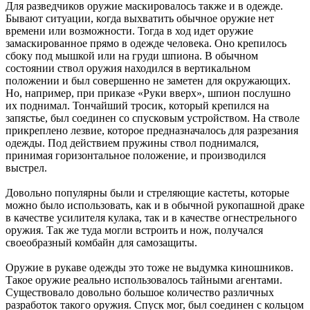
Для разведчиков оружие маскировалось также и в одежде.
Бывают ситуации, когда выхватить обычное оружие нет
времени или возможности. Тогда в ход идет оружие
замаскированное прямо в одежде человека. Оно крепилось
сбоку под мышкой или на груди шпиона. В обычном
состоянии ствол оружия находился в вертикальном
положении и был совершенно не заметен для окружающих.
Но, например, при приказе «Руки вверх», шпион послушно
их поднимал. Тончайший тросик, который крепился на
запястье, был соединен со спусковым устройством. На стволе
прикреплено лезвие, которое предназначалось для разрезания
одежды. Под действием пружины ствол поднимался,
принимая горизонтальное положение, и производился
выстрел.
Довольно популярны были и стреляющие кастеты, которые
можно было использовать, как и в обычной рукопашной драке
в качестве усилителя кулака, так и в качестве огнестрельного
оружия. Так же туда могли встроить и нож, получался
своеобразный комбайн для самозащиты.
Оружие в рукаве одежды это тоже не выдумка киношников.
Такое оружие реально использовалось тайными агентами.
Существовало довольно большое количество различных
разработок такого оружия. Спуск мог, был соединен с кольцом