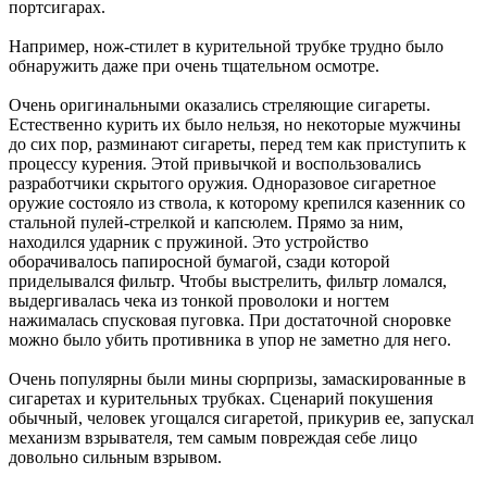
портсигарах.
Например, нож-стилет в курительной трубке трудно было
обнаружить даже при очень тщательном осмотре.
Очень оригинальными оказались стреляющие сигареты.
Естественно курить их было нельзя, но некоторые мужчины
до сих пор, разминают сигареты, перед тем как приступить к
процессу курения. Этой привычкой и воспользовались
разработчики скрытого оружия. Одноразовое сигаретное
оружие состояло из ствола, к которому крепился казенник со
стальной пулей-стрелкой и капсюлем. Прямо за ним,
находился ударник с пружиной. Это устройство
оборачивалось папиросной бумагой, сзади которой
приделывался фильтр. Чтобы выстрелить, фильтр ломался,
выдергивалась чека из тонкой проволоки и ногтем
нажималась спусковая пуговка. При достаточной сноровке
можно было убить противника в упор не заметно для него.
Очень популярны были мины сюрпризы, замаскированные в
сигаретах и курительных трубках. Сценарий покушения
обычный, человек угощался сигаретой, прикурив ее, запускал
механизм взрывателя, тем самым повреждая себе лицо
довольно сильным взрывом.