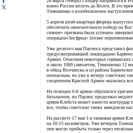
28 марта генерал Гальдер направился в Р
южно России вплоть до Волги. В это вре
Тимошенко о возобновлении наступления
5 апреля штаб-квартира фюрера выпусти
обеспечить окончательную победу на Вос
сияние» призвана была успешно завершит
операции«Зигфрид» (позже переименованн
Уже десятого мая Паулюса представил ф
предусматривавший ликвидацию Барвенск
Армии. Опасения некоторых германских г
и около 1000 самолетов, Тимошенко 12 ма
в обход Волчанска и из района Барвенско
неопасным, но уже к вечеру советские та
соединения Красной Армии оказались всег
На позиции 6-й армии обрушился ураганн
батальонов, но Паулюс продолжал медлить
армия Клейста может нанести контрудар 
все, чтобы советские танки замедлили на
На рассвете 17 мая 1-я танковая армия К
на 10-15 километров. Уже вечером Тимош
они могли прибыть только через нескольк