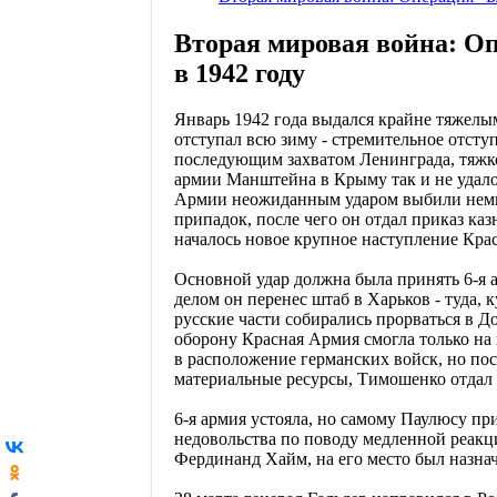
Вторая мировая война: Оп
в 1942 году
Январь 1942 года выдался крайне тяжелы
отступал всю зиму - стремительное отсту
последующим захватом Ленинграда, тяжко
армии Манштейна в Крыму так и не удалос
Армии неожиданным ударом выбили немцев
припадок, после чего он отдал приказ ка
началось новое крупное наступление Кра
Основной удар должна была принять 6-я
делом он перенес штаб в Харьков - туда,
русские части собирались прорваться в Д
оборону Красная Армия смогла только на 
в расположение германских войск, но пос
материальные ресурсы, Тимошенко отдал 
6-я армия устояла, но самому Паулюсу п
недовольства по поводу медленной реакц
Фердинанд Хайм, на его место был назна