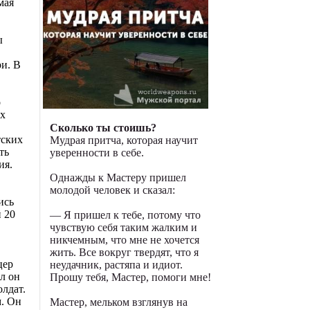
мая
ы
и. В
о
ых
Сколько ты стоишь?
тских
Мудрая притча, которая научит
ть
уверенности в себе.
ия.
Однажды к Мастеру пришел
молодой человек и сказал:
ись
 20
— Я пришел к тебе, потому что
чувствую себя таким жалким и
никчемным, что мне не хочется
жить. Все вокруг твердят, что я
цер
неудачник, растяпа и идиот.
л он
Прошу тебя, Мастер, помоги мне!
олдат.
м. Он
Мастер, мельком взглянув на