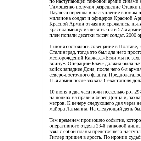
по наступающей танковой армии силами д
Тимошенко получил разрешение Ставки пер
Паулюса перешла в наступление в юном на
миллиона солдат и офицеров Красной Ар
Красной Армии отчаянно сражались, пытая
красноармейцу из десяти. 6-я и 57-я ар
плен попали десятки тысяч солдат, 2000 
1 июня состоялось совещание в Полтаве,
Сталинград, тогда это был для него прост
месторождений Кавказа.«Если мы не захва
войну». Операция«Блау» должна была нач
войск западнее Дона, после чего 6-я арми
северо-восточного фланга. Предполагалос
11-я армия после захвата Севастополя дол
10 июня в два часа ночи несколько рот 2
на лодках на правый берег Донца и, захв
метров. К вечеру следующего дня через н
майора Латманна. На следующий день был
Тем временем произошло событие, которо
оперативного отдела 23-й танковой дивиз
взял с собой планы предстоящего наступл
Гитлер пришел в ярость. По иронии судь