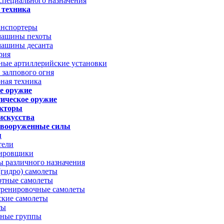
специального назначения
 техника
анспортеры
машины пехоты
машины десанта
рия
ные артиллерийские установки
залпового огня
ная техника
е оружие
ическое оружие
укторы
искусства
 вооруженные силы
я
тели
ировщики
 различного назначения
гидро) самолеты
ртные самолеты
тренировочные самолеты
ские самолеты
ты
ные группы