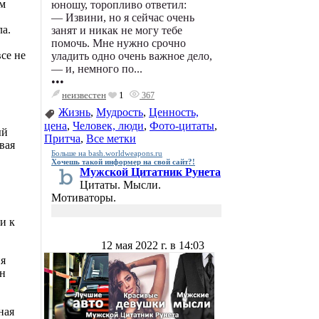
ом
юношу, торопливо ответил:
— Извини, но я сейчас очень
а.
занят и никак не могу тебе
помочь. Мне нужно срочно
се не
уладить одно очень важное дело,
— и, немного по...
•••
неизвестен
1
367
Жизнь
,
Мудрость
,
Ценность,
цена
,
Человек, люди
,
Фото-цитаты
,
ый
Притча
,
Все метки
вая
Больше на bash.worldweapons.ru
Хочешь такой информер на свой сайт?!
Мужской Цитатник Рунета
Цитаты. Мысли.
Мотиваторы.
и к
12 мая 2022 г. в 14:03
ия
ин
ная