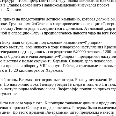
остербург, чтобы представить Гитлеру планы завоевания Кавказа 
мя в Ставке Верховного Главнокомандования изучался проект
 на Харьков.
ла приказ на предстоящую летнюю кампанию, которая должна бы
токе. Группа армий«Север» в ходе проведения операции«Северн
ь осаду Ленинграда и соединиться с финнами. А главный удар в
ой в операцию«Блау») предполагалось нанести удар на юге Рос
он Боку план операции под кодовым названием«Фридрих»,
ого выступа, возникшего в ходе январского наступления Красн
енералов подтвердились - сосредоточив 640000 человек, 1200 т
я, за 6 дней до начала операции«Фридрих», предпринял наступл
го выступа с целью окружить Харьков. Сначала дело показалось
нки прорвали оборону VIII корпуса Гейтса, а отдельные танковые
о в 15-20 километрах от Харькова.
ый огонь. Вермахт нес огромные потери. Было уничтожено 16
. По настоянию Бока Гальдер убедил Гитлера в том, что 1-я танк
по наступающим войскам с юга. Люфтваффе получило приказ сд
ступление.
лейста нанесла удар с юга. К полудню танковые дивизии продвин
енко запросил Ставку о подкреплениях. Резервы были выделены
о дней. До этого времени Генеральный штаб предложил нанести 