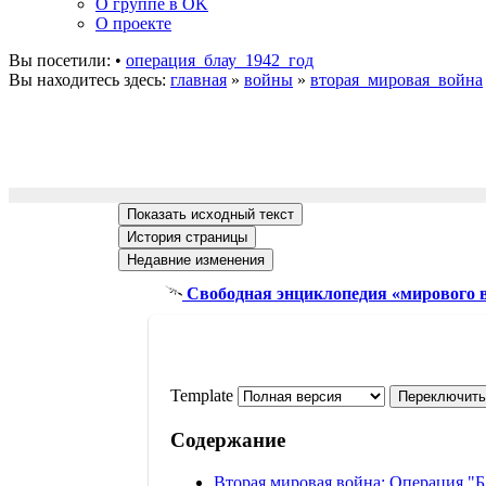
О группе в OK
О проекте
Вы посетили:
•
операция_блау_1942_год
Вы находитесь здесь:
главная
»
войны
»
вторая_мировая_война
Свободная энциклопедия «мирового 
Template
Содержание
Вторая мировая война: Операция "Бл