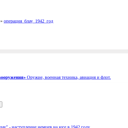
»
операция_блау_1942_год
вооружения»
Оружие, военная техника, авиация и флот.
ау" - наступление немцев на юге в 1942 году