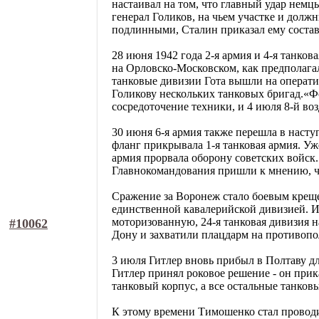
настаивал на том, что главный удар нем
генерал Голиков, на чьем участке и долж
подлинными, Сталин приказал ему состав
28 июня 1942 года 2-я армия и 4-я танко
на Орловско-Московском, как предполага
танковые дивизии Гота вышли на операти
Голикову нескольких танковых бригад.«Ф
сосредоточение техники, и 4 июля 8-й в
30 июня 6-я армия также перешла в насту
фланг прикрывала 1-я танковая армия. Уже
армия прорвала оборону советских войск
Главнокомандования пришли к мнению, ч
Сражение за Воронеж стало боевым крещен
единственной кавалерийской дивизией. 
моторизованную, 24-я танковая дивизия 
#10062
Дону и захватили плацдарм на противопо
3 июля Гитлер вновь прибыл в Полтаву д
Гитлер принял роковое решение - он при
танковый корпус, а все остальные танковы
К этому времени Тимошенко стал проводи