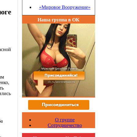
«Мировое Вооружение»
 юге
Наша группа в ОК
асной
ым
енко,
ть
ились
О группе
ба
Сотрудничество