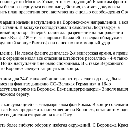
цы нанесут по Москве. Узнав, что командующий Брянским фронт
ны были развернуться основные действия, считает документы
ить план превентивного наступления с целью освобождения Орл
вая армии начали наступление на Воронежском направлении, а вов
л Сталин. В воздухе господствовали самолеты Люфтваффе, а
вный простор. Теперь Сталин дал разрешение на направлении
окке-Вульф-189» из эскадрильи ближней разведки обнаружил
оздушный корпус Рихтгофена нанес по ним мощный удар.
пление. На левом фланге двигалась 2-я венгерская армия, а прав
 к середине июля все опасения штабистов рассеялись - 4-я танко
. Но их наступления не было спокойным. В Ставке Верховного
то Воронеж следует защищать до конца.
ием для 24-й танковой дивизии, которая еще год назад была
Имея на флангах дивизию СС«Великая Германия» и 16-ю
наступала прямо на Воронеж. Ее«панцергренадеры» 3 июля вышл
ложном берегу.
ля консультацией с фельдмаршалом фон Боком. В конце совещан
казал Боку продолжить наступление на Воронеж, оставив там од
е соединения отправив на юг к Готу.
ть более гибкую оборону, избегая окружений. С Воронежа Крас