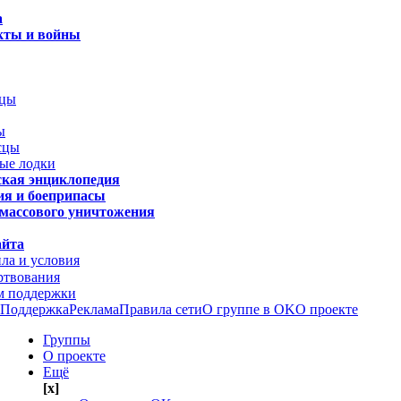
а
кты и войны
сцы
ы
сцы
ые лодки
кая энциклопедия
я и боеприпасы
массового уничтожения
айта
ла и условия
твования
 поддержки
Поддержка
Реклама
Правила сети
О группе в OK
О проекте
Группы
О проекте
Ещё
[x]