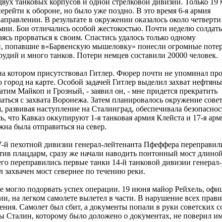
вух танковых корпусов и одной стрелковой дивизии. Только 19 
ейти к обороне, но было уже поздно. В это время 6-я армия
правлении. В результате в окружении оказалось около четверти
мии. Бои отличались особой жестокостью. Почти неделю солдат
сь прорваться к своим. Спастись удалось только одному
мии, попавшие в«Барвенскую мышеловку» понесли огромные потер
орудий и много танков. Потери немцев составили 20000 человек.
 на котором присутствовал Гитлер. Фюрер почти не упоминал пр
о город на карте. Особой задачей Гитлер выделил захват нефтян
тим Майкоп и Грозный, - заявил он, - мне придется прекратить
аться с захвата Воронежа. Затем планировалось окружение сове
я, развивая наступление на Сталинград, обеспечивала безопаснос
ь, что Кавказ оккупируют 1-я танковая армия Клейста и 17-я арм
жна была отправиться на север.
97-й пехотной дивизии генерал-лейтенанта Пфеффера переправил
атив плацдарм, сразу же начали наводить понтонный мост длиной
его переправились первые танки 14-й танковой дивизии генерал-
 захвачен мост севернее по течению реки.
е могло подорвать успех операции. 19 июня майор Рейхель, офи
ии, на легком самолете вылетел в части. В нарушение всех прави
ения. Самолет был сбит, а документы попали в руки советских с
бы Сталин, которому было доложено о документах, не поверил и