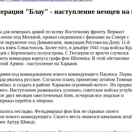
ерация "Блау" - наступление немцев на
м для немецких армий по всему Восточному фронту. Вермахт
пление под Москвой, провал соединения с финнами на Севере с
е окружение под Демьянском, эвакуация Ростова-на-Дону. 11-й
ь взять Севастополь. Более того, в декабре 1941 года войска Кр
 с Керченского полуострова. С Гитлером от ярости случился
знить командира корпуса графа фон Шпонека. В этой обстановке
сной Армии - наступление на Харьков.
 армия под командованием нового командующего Паулюса. Перв
 куда рвались русские. Согласно плану, принятому штабом Тимош
онбасс и создать в районе Харькова огромный«котел». Но прорва
юге. Наступление развивалось успешно, советские войска углуб
ле двух месяцев ожесточенных боев, исчерпав все людские и
приказ перейти к обороне.
ришлось несладко. Фельдмаршал фон Бок не скрывал своего
ии нового командующего. Своего места лишился начальник шта
чен Артур Шмидт.