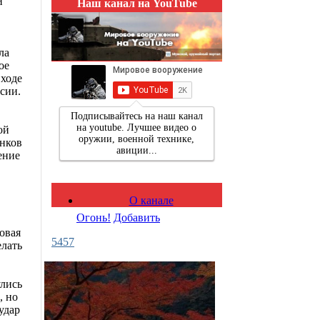
и
Наш канал на YouTube
ла
ое
 ходе
сии.
Подписывайтесь на наш канал
на youtube. Лучшее видео о
ой
оружии, военной технике,
анков
авиции...
ение
О канале
Огонь!
Добавить
овая
5457
елать
улись
, но
удар