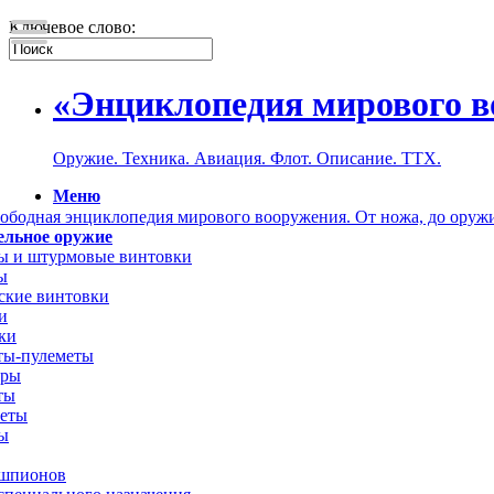
Ключевое слово:
«Энциклопедия мирового 
Оружие. Техника. Авиация. Флот. Описание. ТТХ.
Меню
ельное оружие
ы и штурмовые винтовки
ы
ские винтовки
и
ки
ты-пулеметы
еры
ты
меты
ы
шпионов