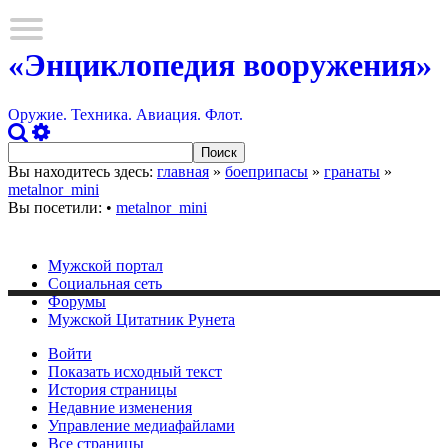
«Энциклопедия вооружения»
Оружие. Техника. Авиация. Флот.
Вы находитесь здесь:
главная
»
боеприпасы
»
гранаты
»
metalnor_mini
Вы посетили:
•
metalnor_mini
Мужской портал
Социальная сеть
Форумы
Мужской Цитатник Рунета
Войти
Показать исходный текст
История страницы
Недавние изменения
Управление медиафайлами
Все страницы